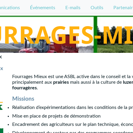
ications
Événements
E-mails
Outils
Partenair
RRAGES-M
X
ux
Fourrages Mieux est une ASBL active dans le conseil et la v
principalement aux
prairies
mais aussi à la culture de
luze
fourragères
.
Missions
Réalisation d’expérimentations dans les conditions de la p
Mise en place de projets de démonstration
Encadrement des agriculteurs sur le plan technique, éco
Développement du secteur par des programmes coordonnés