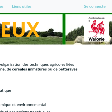
es
Liens utiles
Se connecter
IEUX
ulgarisation des techniques agricoles liées
rne
, de
céréales
immatures
ou de
betteraves
ratique
nomique et environnemental
 et des actions ponctuelles