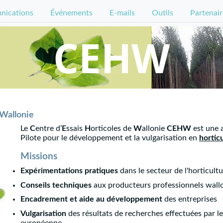
ications
Événements
E-mails
Outils
Partenair
CEHW
 Wallonie
Le
C
entre d’
E
ssais
H
orticoles de
W
allonie
CEHW
est une 
Pilote pour le développement et la vulgarisation en
hortic
Missions
Expérimentations pratiques
dans le secteur de l'horticultu
Conseils techniques
aux producteurs professionnels wall
Encadrement et aide au développement
des entreprises
Vulgarisation
des résultats de recherches effectuées par 
européenne