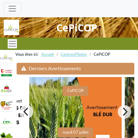
CePiCOP
Accueil
CentresPilotes
CePiCOP
Derniers Avertissements
CePiCOP
mardi 07 juillet