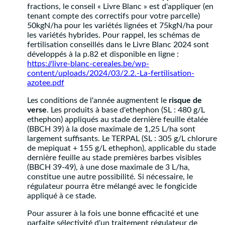
fractions, le conseil « Livre Blanc » est d'appliquer (en
tenant compte des correctifs pour votre parcelle)
50kgN/ha pour les variétés lignées et 75kgN/ha pour
les variétés hybrides. Pour rappel, les schémas de
fertilisation conseillés dans le Livre Blanc 2024 sont
développés à la p.82 et disponible en ligne :
https://livre-blanc-cereales.be/wp-
content/uploads/2024/03/2.2.-La-fertilisation-
azotee.pdf
Les conditions de l'année augmentent le
risque de
verse
. Les produits à base d'ethephon (SL : 480 g/L
ethephon) appliqués au stade dernière feuille étalée
(BBCH 39) à la dose maximale de 1,25 L/ha sont
largement suffisants. Le TERPAL (SL : 305 g/L chlorure
de mepiquat + 155 g/L ethephon), applicable du stade
dernière feuille au stade premières barbes visibles
(BBCH 39-49), à une dose maximale de 3 L/ha,
constitue une autre possibilité. Si nécessaire, le
régulateur pourra être mélangé avec le fongicide
appliqué à ce stade.
Pour assurer à la fois une bonne efficacité et une
parfaite sélectivité d'un traitement régulateur de