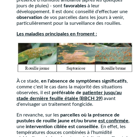
présence d'humidité ambiante (après les quelques
jours de pluies) - sont
favorables
à leur
développement. Il est donc conseillé d'effectuer une
observation
de vos parcelles dans les jours à venir,
particulièrement pour la surveillance des rouilles.
Les maladies principales en froment :
À ce stade,
en l'absence de symptômes significatifs
,
comme c'est le cas dans la majorité des situations
observées, il est
préférable de
patienter jusqu'au
stade dernière feuille étalée (BBCH 39)
avant
d'envisager un traitement fongicide.
En revanche, sur les
parcelles où la présence de
pustules de rouille jaune et/ou brune
est confirmée
,
une
intervention ciblée est conseillée
. En effet, les
températures douces combinées à l'humidité