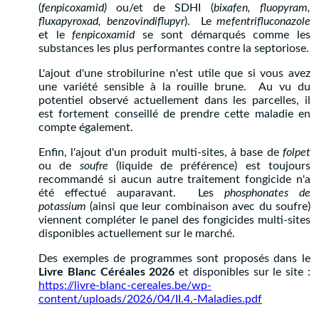
(
fenpicoxamid)
ou/et de SDHI (
bixafen, fluopyram,
fluxapyroxad, benzovindiflupyr
). Le
mefentrifluconazole
et le
fenpicoxamid
se sont démarqués comme les
substances les plus performantes contre la septoriose.
L'ajout d'une strobilurine n'est utile que si vous avez
une variété sensible à la rouille brune. Au vu du
potentiel observé actuellement dans les parcelles, il
est fortement conseillé de prendre cette maladie en
compte également.
Enfin, l'ajout d'un produit multi-sites, à base de
folpet
ou de
soufre
(liquide de préférence) est toujours
recommandé si aucun autre traitement fongicide n'a
été effectué auparavant. Les
phosphonates de
potassium
(ainsi que leur combinaison avec du soufre)
viennent compléter le panel des fongicides multi-sites
disponibles actuellement sur le marché.
Des exemples de programmes sont proposés dans le
Livre Blanc Céréales 2026
et disponibles sur le site :
https://livre-blanc-cereales.be/wp-
content/uploads/2026/04/II.4.-Maladies.pdf