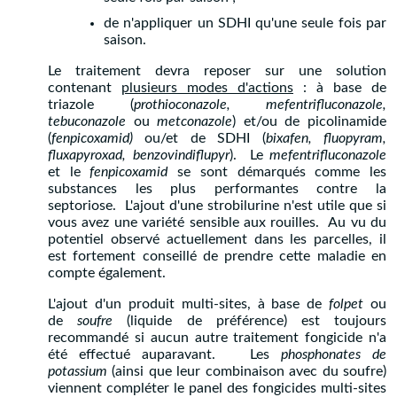
de n'appliquer un SDHI qu'une seule fois par
saison.
Le traitement devra reposer sur une solution
contenant
plusieurs modes d'actions
: à base de
triazole (
prothioconazole, mefentrifluconazole,
tebuconazole
ou
metconazole
) et/ou de picolinamide
(
fenpicoxamid)
ou/et de SDHI (
bixafen, fluopyram,
fluxapyroxad, benzovindiflupyr
). Le
mefentrifluconazole
et le
fenpicoxamid
se sont démarqués comme les
substances les plus performantes contre la
septoriose. L'ajout d'une strobilurine n'est utile que si
vous avez une variété sensible aux rouilles. Au vu du
potentiel observé actuellement dans les parcelles, il
est fortement conseillé de prendre cette maladie en
compte également.
L'ajout d'un produit multi-sites, à base de
folpet
ou
de
soufre
(liquide de préférence) est toujours
recommandé si aucun autre traitement fongicide n'a
été effectué auparavant. Les
phosphonates de
potassium
(ainsi que leur combinaison avec du soufre)
viennent compléter le panel des fongicides multi-sites