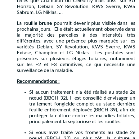
telles que Champion ou Celebrity mais aussi sur SU
Horizon, Debian, SY Revolution, KWS Sverre, KWS
Sabrum, LG Niklas, …
La
rouille brune
pourrait devenir plus visible dans les
prochains jours. Elle était actuellement observée dans
la majorité des parcelles à des intensités très
différentes, avec une présence plus marquée sur les
variétés Debian, SY Revolution, KWS Sverre, KWS
Extase, Champion et LG Niklas. Les pustules sont
présentes sur plusieurs étages foliaires, notamment
sur les F2 et F3 définitives, ce qui nécessite une
surveillance de la maladie.
Recommandations :
Si aucun traitement n'a été réalisé au stade 2e
nœud (BBCH 32), il est conseillé d'envisager un
traitement fongicide complet au stade dernière
feuille entièrement déployée (BBCH 39), afin de
protéger la culture contre les maladies foliaires,
principalement la septoriose et les rouilles.
Si vous avez traité vos froments au stade 2e
nœud (BBCH 32) ou plus tôt, la culture a