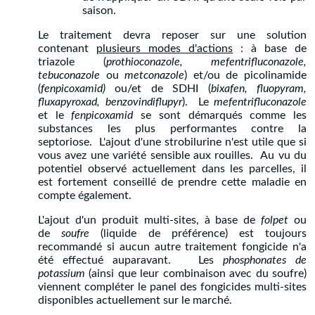
saison.
Le traitement devra reposer sur une solution
contenant
plusieurs modes d'actions
: à base de
triazole (
prothioconazole, mefentrifluconazole,
tebuconazole
ou
metconazole
) et/ou de picolinamide
(
fenpicoxamid)
ou/et de SDHI (
bixafen, fluopyram,
fluxapyroxad, benzovindiflupyr
). Le
mefentrifluconazole
et le
fenpicoxamid
se sont démarqués comme les
substances les plus performantes contre la
septoriose. L'ajout d'une strobilurine n'est utile que si
vous avez une variété sensible aux rouilles. Au vu du
potentiel observé actuellement dans les parcelles, il
est fortement conseillé de prendre cette maladie en
compte également.
L'ajout d'un produit multi-sites, à base de
folpet
ou
de
soufre
(liquide de préférence) est toujours
recommandé si aucun autre traitement fongicide n'a
été effectué auparavant. Les
phosphonates de
potassium
(ainsi que leur combinaison avec du soufre)
viennent compléter le panel des fongicides multi-sites
disponibles actuellement sur le marché.