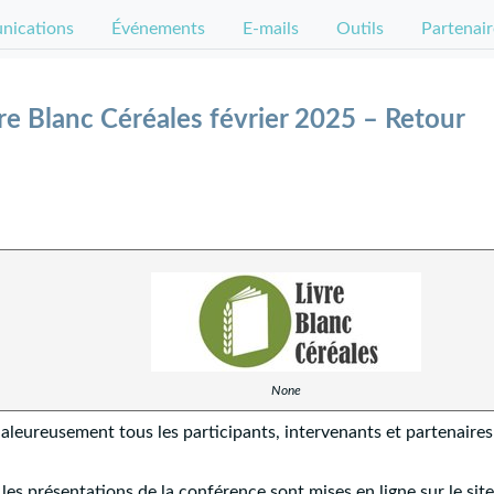
ications
Événements
E-mails
Outils
Partenair
re Blanc Céréales février 2025 – Retour
None
haleureusement tous les participants, intervenants et partenaire
les présentations de la conférence sont mises en ligne sur le site