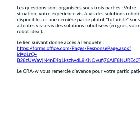
Les questions sont organisées sous trois parties : Votre
situation, votre expérience vis-à-vis des solutions robot
disponibles et une dernière partie plutôt "futuriste" sur 
attentes vis-à-vis des solutions robotisées (en gros, votr
robot idéal).
Le lien suivant donne accès à l'enquête :
https://forms.office.com/Pages/ResponsePage.aspx?
id=oLrQ-
B28zUWaVjN4nE4q1kszIwdL8KNOvufj76AlF8NUREc0
Le CRA-w vous remercie d'avance pour votre participati
©
CRA-W
2021