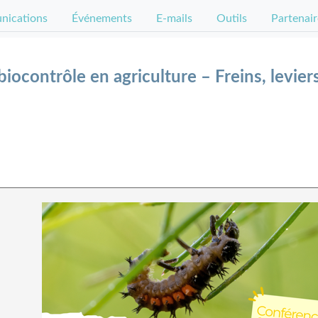
ications
Événements
E-mails
Outils
Partenair
iocontrôle en agriculture – Freins, levier