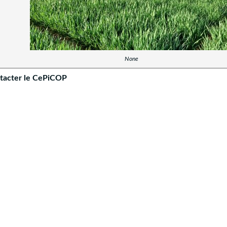
None
ontacter le CePiCOP