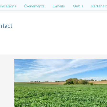
ications
Événements
E-mails
Outils
Partenair
ntact