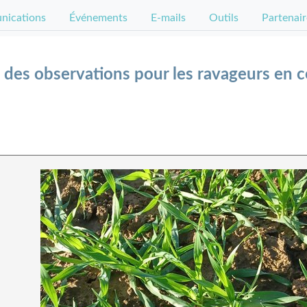
ications
Événements
E-mails
Outils
Partenair
des observations pour les ravageurs en cé