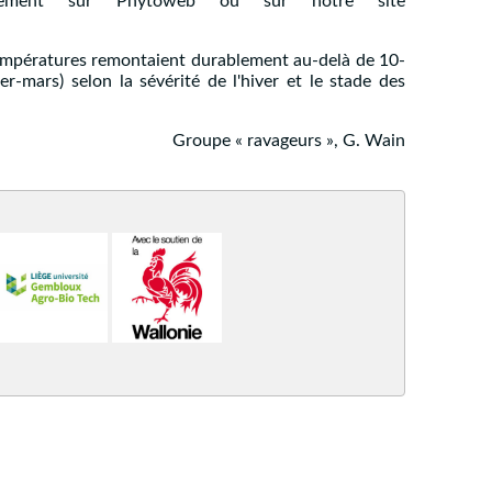
irectement sur Phytoweb ou sur notre site
 températures remontaient durablement au-delà de 10-
r-mars) selon la sévérité de l'hiver et le stade des
Groupe « ravageurs », G. Wain