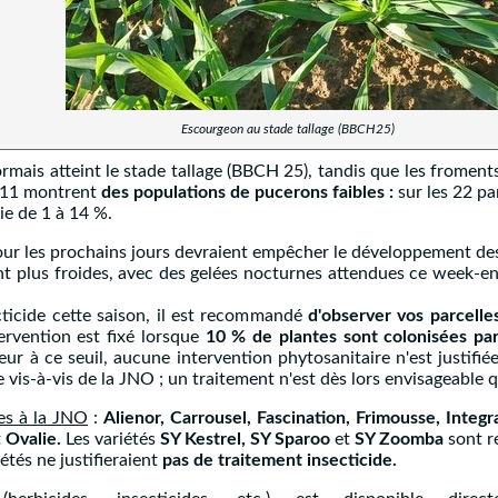
Escourgeon au stade tallage (BBCH25)
mais atteint le stade tallage (BBCH 25), tandis que les froments 
7/11 montrent
des populations de pucerons faibles :
sur les 22 pa
ie de 1 à 14 %.
ur les prochains jours devraient empêcher le développement des 
 plus froides, avec des gelées nocturnes attendues ce week-end
cticide cette saison, il est recommandé
d'observer vos parcelles
ervention est fixé lorsque
10 % de plantes sont colonisées pa
ur à ce seuil, aucune intervention phytosanitaire n'est justifiée
vis-à-vis de la JNO ; un traitement n'est dès lors envisageable q
tes à la JNO
:
Alienor, Carrousel, Fascination, Frimousse, Integ
t
Ovalie.
Les variétés
SY Kestrel, SY Sparoo
et
SY Zoomba
sont r
tés ne justifieraient
pas de traitement insecticide.