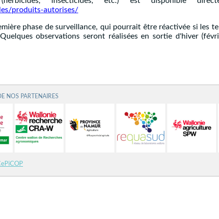
(herbicides, insecticides, etc.) est disponible d
les/produits-autorises/
mière phase de surveillance, qui pourrait être réactivée si les
uelques observations seront réalisées en sortie d'hiver (févrie
DE NOS PARTENAIRES
CePiCOP