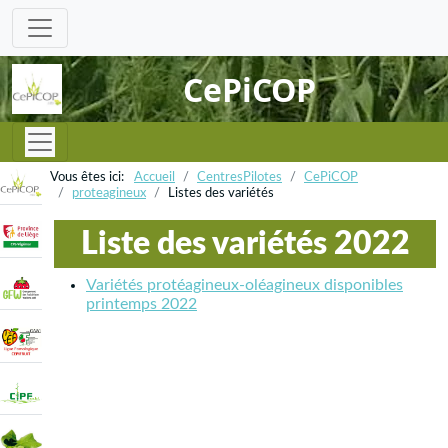
CePiCOP
Accueil
CentresPilotes
CePiCOP
proteagineux
Listes des variétés
Liste des variétés 2022
Variétés protéagineux-oléagineux disponibles
printemps 2022