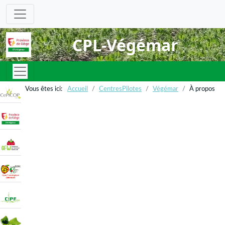
CPL-Végémar
Accueil
CentresPilotes
Végémar
À propos