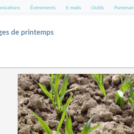
ications
Événements
E-mails
Outils
Partenair
ges de printemps