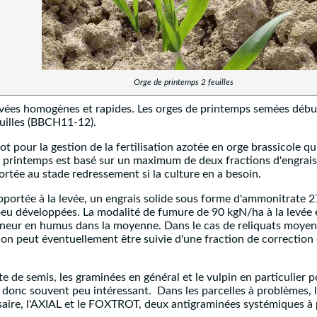
Orge de printemps 2 feuilles
vées homogènes et rapides. Les orges de printemps semées début 
feuilles (BBCH11-12).
t pour la gestion de la fertilisation azotée en orge brassicole qu
printemps est basé sur un maximum de deux fractions d'engrais az
ortée au stade redressement si la culture en a besoin.
pportée à la levée, un engrais solide sous forme d'ammonitrate 
es peu développées. La modalité de fumure de 90 kgN/ha à la lev
neur en humus dans la moyenne. Dans le cas de reliquats moyens à
ion peut éventuellement être suivie d'une fraction de correction
te de semis, les graminées en général et le vulpin en particulie
e donc souvent peu intéressant. Dans les parcelles à problèmes
aire, l'AXIAL et le FOXTROT, deux antigraminées systémiques à pé