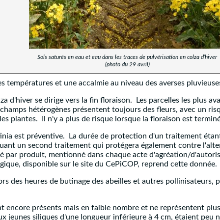
Sols saturés en eau et eau dans les traces de pulvérisation en colza d’hiver
(photo du 29 avril)
es températures et une accalmie au niveau des averses pluvieuse
za d'hiver se dirige vers la fin floraison. Les parcelles les plus a
es champs hétérogènes présentent toujours des fleurs, avec un ri
les plantes. Il n'y a plus de risque lorsque la floraison est termin
inia est préventive. La durée de protection d'un traitement étant l
quant un second traitement qui protégera également contre l'altern
par produit, mentionné dans chaque acte d'agréation/d'autorisa
elgique, disponible sur le site du CePiCOP, reprend cette donnée.
ors des heures de butinage des abeilles et autres pollinisateurs, 
nt encore présents mais en faible nombre et ne représentent plus
ux jeunes siliques d'une longueur inférieure à 4 cm, étaient peu 