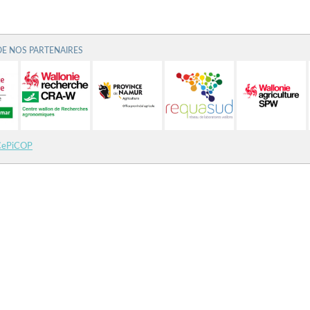
DE NOS PARTENAIRES
CePiCOP
©
CRA-W
2021