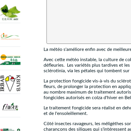
La météo s'améliore enfin avec de meilleur
Avec cette météo instable, la culture de col
défleuries. Les variétés plus tardives et l
sclérotinia, via les pétales qui tombent sur 
La protection fongicide vis-à-vis du sclérot
fleurs, de prolonger la protection en appli
au nombre maximum de traitement autorisé 
fongicides autorisés en colza d'hiver en B
Le traitement fongicide sera réalisé en deh
et de l'ensoleillement.
Côté insectes ravageurs, les méligèthes so
charançons des siliques qui s'intéressent a