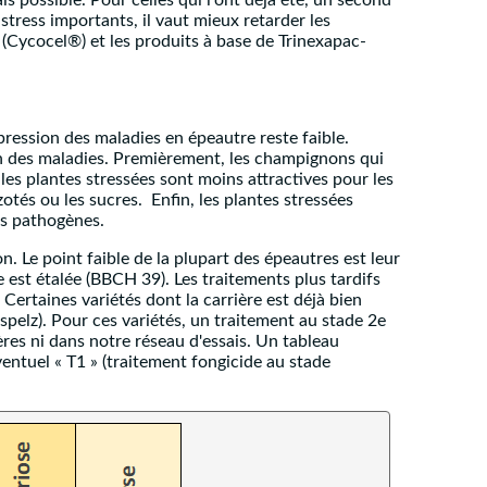
s possible. Pour celles qui l'ont déjà été, un second
stress importants, il vaut mieux retarder les
(Cycocel®) et les produits à base de Trinexapac-
ression des maladies en épeautre reste faible.
ion des maladies. Premièrement, les champignons qui
 les plantes stressées sont moins attractives pour les
tés ou les sucres. Enfin, les plantes stressées
les pathogènes.
n. Le point faible de la plupart des épeautres est leur
le est étalée (BBCH 39). Les traitements plus tardifs
 Certaines variétés dont la carrière est déjà bien
spelz). Pour ces variétés, un traitement au stade 2e
ères ni dans notre réseau d'essais. Un tableau
éventuel « T1 » (traitement fongicide au stade