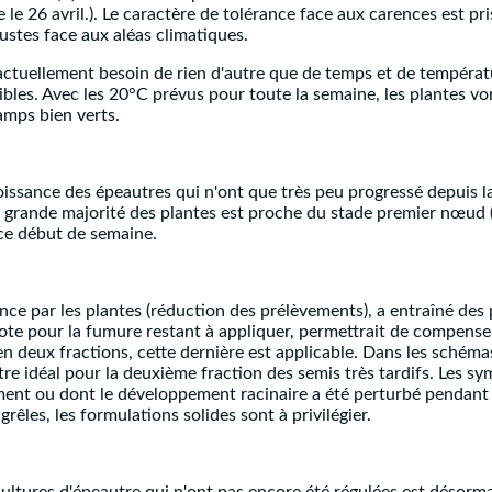
 le 26 avril.). Le caractère de tolérance face aux carences est pr
bustes face aux aléas climatiques.
 actuellement besoin de rien d'autre que de temps et de tempéra
bles. Avec les 20°C prévus pour toute la semaine, les plantes vont
amps bien verts.
oissance des épeautres qui n'ont que très peu progressé depuis la
grande majorité des plantes est proche du stade premier nœud (
 ce début de semaine.
ance par les plantes (réduction des prélèvements), a entraîné des
ote pour la fumure restant à appliquer, permettrait de compenser
en deux fractions, cette dernière est applicable. Dans les schémas
ontre idéal pour la deuxième fraction des semis très tardifs. Le
ent ou dont le développement racinaire a été perturbé pendant l'h
grêles, les formulations solides sont à privilégier.