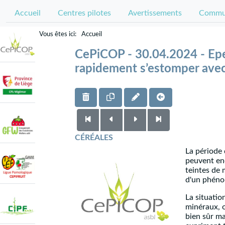
Accueil
Centres pilotes
Avertissements
Commun
Accueil
CePiCOP - 30.04.2024 - Ep
rapidement s’estomper avec
CÉRÉALES
La période 
peuvent enc
teintes de 
d'un phénom
La situatio
minéraux, o
bien sûr m