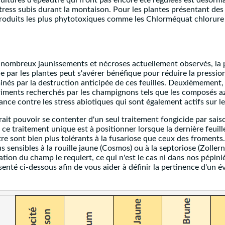
cultures d'épeautre qui n'ont pas encore été régulées est désormai
tress subis durant la montaison. Pour les plantes présentant des 
produits les plus phytotoxiques comme les Chlorméquat chlorure 
 nombreux jaunissements et nécroses actuellement observés, la p
e par les plantes peut s'avérer bénéfique pour réduire la press
liminés par la destruction anticipée de ces feuilles. Deuxièmement,
triments recherchés par les champignons tels que les composés azo
nce contre les stress abiotiques qui sont également actifs sur 
rait pouvoir se contenter d'un seul traitement fongicide par saiso
oi ce traitement unique est à positionner lorsque la dernière feuil
re sont bien plus tolérants à la fusariose que ceux des froments.
sensibles à la rouille jaune (Cosmos) ou à la septoriose (Zollern
tion du champ le requiert, ce qui n'est le cas ni dans nos pépini
ésenté ci-dessous afin de vous aider à définir la pertinence d'un 