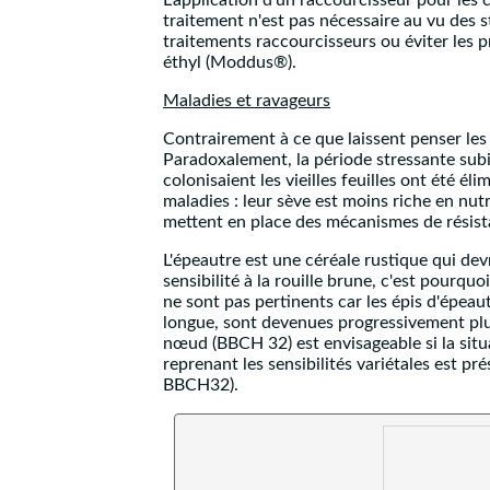
L'application d'un raccourcisseur pour les 
traitement n'est pas nécessaire au vu des s
traitements raccourcisseurs ou éviter les 
éthyl (Moddus®).
Maladies et ravageurs
Contrairement à ce que laissent penser les
Paradoxalement, la période stressante subi
colonisaient les vieilles feuilles ont été é
maladies : leur sève est moins riche en nu
mettent en place des mécanismes de résista
L'épeautre est une céréale rustique qui dev
sensibilité à la rouille brune, c'est pourqu
ne sont pas pertinents car les épis d'épeaut
longue, sont devenues progressivement plus 
nœud (BBCH 32) est envisageable si la situa
reprenant les sensibilités variétales est pr
BBCH32).