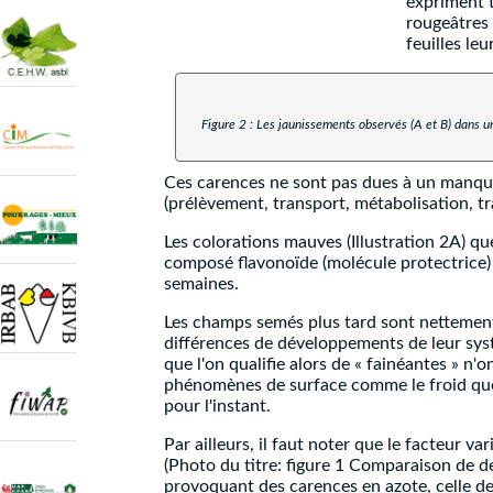
expriment t
rougeâtres 
feuilles le
Figure 2 : Les jaunissements observés (A et B) dans u
Ces carences ne sont pas dues à un manque d
(prélèvement, transport, métabolisation, t
Les colorations mauves (Illustration 2A) qu
composé flavonoïde (molécule protectrice) q
semaines.
Les champs semés plus tard sont nettement 
différences de développements de leur sys
que l'on qualifie alors de « fainéantes » n
phénomènes de surface comme le froid que l
pour l'instant.
Par ailleurs, il faut noter que le facteur 
(Photo du titre: figure 1 Comparaison de d
provoquant des carences en azote, celle de 