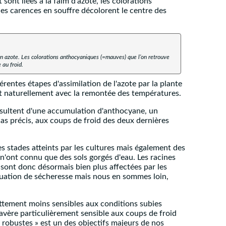
sont liées à la faim d'azote, les colorations
les carences en souffre décolorent le centre des
en azote. Les colorations anthocyaniques (=mauves) que l’on retrouve
 au froid.
rentes étapes d'assimilation de l'azote par la plante
tout naturellement avec la remontée des températures.
 résultent d'une accumulation d'anthocyane, un
cas précis, aux coups de froid des deux dernières
s stades atteints par les cultures mais également des
'ont connu que des sols gorgés d'eau. Les racines
s sont donc désormais bien plus affectées par les
ituation de sécheresse mais nous en sommes loin,
nettement moins sensibles aux conditions subies
avère particulièrement sensible aux coups de froid
« robustes » est un des objectifs majeurs de nos