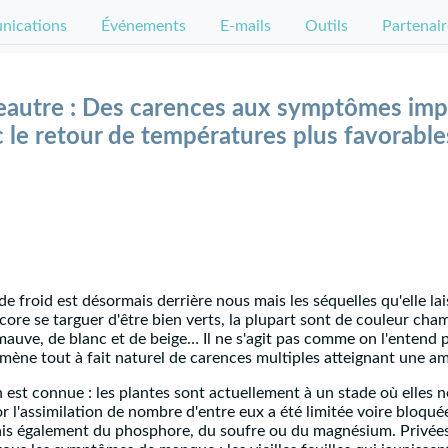
ications
Événements
E-mails
Outils
Partenair
eautre : Des carences aux symptômes imp
 le retour de températures plus favorable
de froid est désormais derrière nous mais les séquelles qu'elle la
ore se targuer d'être bien verts, la plupart sont de couleur cha
mauve, de blanc et de beige… Il ne s'agit pas comme on l'entend 
ène tout à fait naturel de carences multiples atteignant une am
n est connue : les plantes sont actuellement à un stade où elles
r l'assimilation de nombre d'entre eux a été limitée voire bloquée
ais également du phosphore, du soufre ou du magnésium. Privées