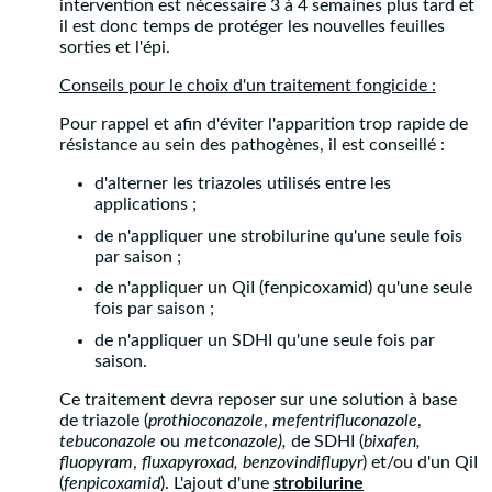
intervention est nécessaire 3 à 4 semaines plus tard et
il est donc temps de protéger les nouvelles feuilles
sorties et l'épi.
Conseils pour le choix d'un traitement fongicide :
Pour rappel et afin d'éviter l'apparition trop rapide de
résistance au sein des pathogènes, il est conseillé :
d'alterner les triazoles utilisés entre les
applications ;
de n'appliquer une strobilurine qu'une seule fois
par saison ;
de n'appliquer un QiI (fenpicoxamid) qu'une seule
fois par saison ;
de n'appliquer un SDHI qu'une seule fois par
saison.
Ce traitement devra reposer sur une solution à base
de triazole (
prothioconazole
,
mefentrifluconazole
,
tebuconazole
ou
metconazole),
de SDHI (
bixafen,
fluopyram
,
fluxapyroxad, benzovindiflupyr
) et/ou d'un QiI
(
fenpicoxamid
). L'ajout d'une
strobilurine