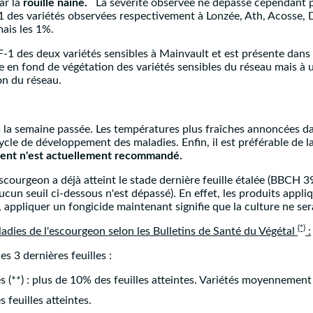
ar la
rouille naine.
La sévérité observée ne dépasse cependant pa
 des variétés observées respectivement à Lonzée, Ath, Acosse, D
ais les 1%.
F-1 des deux variétés sensibles à Mainvault et est présente dans
 en fond de végétation des variétés sensibles du réseau mais à un
on du réseau.
 la semaine passée. Les températures plus fraîches annoncées dan
cle de développement des maladies. Enfin, il est préférable de l
ment n'est actuellement recommandé.
scourgeon a déjà atteint le stade dernière feuille étalée (BBCH 
ucun seuil ci-dessous n'est dépassé). En effet, les produits appliq
 appliquer un fongicide maintenant signifie que la culture ne ser
(*)
aladies de l'escourgeon selon les Bulletins de Santé du Végétal
:
s 3 dernières feuilles :
les (**) : plus de 10% des feuilles atteintes. Variétés moyennement
s feuilles atteintes.