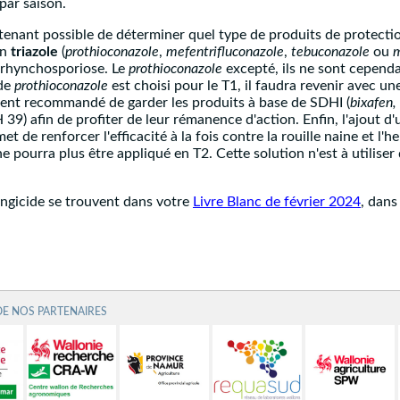
par saison.
ntenant possible de déterminer quel type de produits de protectio
un
triazole
(
prothioconazole
,
mefentrifluconazole
,
tebuconazole
ou
m
n rhynchosporiose. Le
prothioconazole
excepté, ils ne sont cependa
 de
prothioconazole
est choisi pour le T1, il faudra revenir avec u
ment recommandé de garder les produits à base de SDHI (
bixafen,
 39) afin de profiter de leur rémanence d'action. Enfin, l'ajout d'u
et de renforcer l'efficacité à la fois contre la rouille naine et l
 pourra plus être appliqué en T2. Cette solution n'est à utiliser q
ngicide se trouvent dans votre
Livre Blanc de février 2024
, dans
DE NOS PARTENAIRES