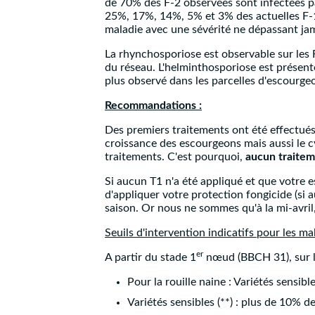
de 70% des F-2 observées sont infectées p
25%, 17%, 14%, 5% et 3% des actuelles F-1
maladie avec une sévérité ne dépassant jam
La rhynchosporiose est observable sur les 
du réseau. L'helminthosporiose est présente
plus observé dans les parcelles d'escourge
Recommandations :
Des premiers traitements ont été effectués
croissance des escourgeons mais aussi le cy
traitements. C'est pourquoi,
aucun traite
Si aucun T1 n'a été appliqué et que votre e
d'appliquer votre protection fongicide (si a
saison. Or nous ne sommes qu'à la mi-avril,
Seuils d'intervention indicatifs pour les m
er
A partir du stade 1
nœud (BBCH 31), sur le
Pour la rouille naine : Variétés sensib
Variétés sensibles (**) : plus de 10% de