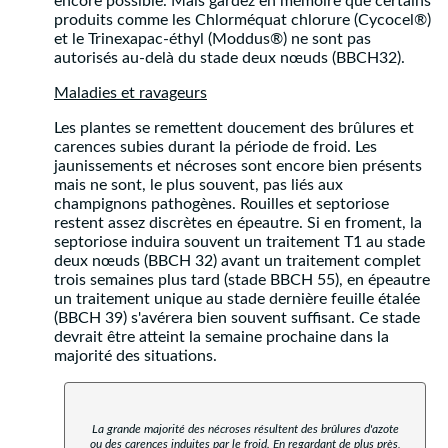
encore possible. Mais gardez en mémoire que certains
produits comme les Chlorméquat chlorure (Cycocel®)
et le Trinexapac-éthyl (Moddus®) ne sont pas
autorisés au-delà du stade deux nœuds (BBCH32).
Maladies et ravageurs
Les plantes se remettent doucement des brûlures et
carences subies durant la période de froid. Les
jaunissements et nécroses sont encore bien présents
mais ne sont, le plus souvent, pas liés aux
champignons pathogènes. Rouilles et septoriose
restent assez discrètes en épeautre. Si en froment, la
septoriose induira souvent un traitement T1 au stade
deux nœuds (BBCH 32) avant un traitement complet
trois semaines plus tard (stade BBCH 55), en épeautre
un traitement unique au stade dernière feuille étalée
(BBCH 39) s'avérera bien souvent suffisant. Ce stade
devrait être atteint la semaine prochaine dans la
majorité des situations.
La grande majorité des nécroses résultent des brûlures d'azote
ou des carences induites par le froid. En regardant de plus près,