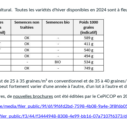
ltural. Toutes les variétés d'hiver disponibles en 2024 sont à fle
est de 25 à 35 graines/m² en conventionnel et de 35 à 40 graines/m
eut fortement varier d'une année à l'autre, d'un lot à l'autre et d'
res, de
nouvelles brochures
ont été éditées par le CePiCOP en 202
s.be/media/filer_public/9f/6f/9f6fd2bd-7598-4b08-9a4e-3f8f6b
a/filer_public/f3/44/f3444948-8308-4e99-bb16-07a7107f6373/d