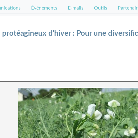
ications
Événements
E-mails
Outils
Partenair
protéagineux d’hiver : Pour une diversific