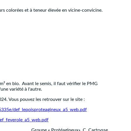
urs colorées et à teneur élevée en vicine-convicine.
² en bio. Avant le semis, il faut vérifier le PMG
une variété à l'autre.
4. Vous pouvez les retrouver sur le site :
05335e/def_lepoisproteagineux_a5_web.pdf
ef_feverole_a5_web.pdf
Groupe « Protéagineux», C. Cartrysse