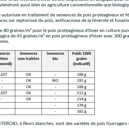
iendront aussi bien en agriculture conventionnelle que biologiq
 autorisée en traitement de semences de pois protéagineux et fév
 sur septoriose du pois, anthracnose de la féverole et fusario
e 80 graines/m² pour le pois protéagineux d'hiver en culture pure
s'agira de 45 graines/m² en pois protéagineux d'hiver avec 300 g
emis.
STEROID, à fleurs blanches, sont des variétés de pois fourragers u