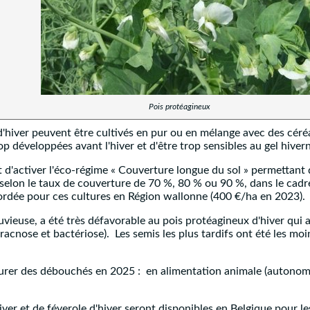
Pois protéagineux
e d'hiver peuvent être cultivés en pur ou en mélange avec des cé
op développées avant l'hiver et d'être trop sensibles au gel hiver
t d'activer l'éco-régime « Couverture longue du sol » permettant
n, selon le taux de couverture de 70 %, 80 % ou 90 %, dans le ca
ordée pour ces cultures en Région wallonne (400 €/ha en 2023).
euse, a été très défavorable au pois protéagineux d'hiver qui a 
cnose et bactériose). Les semis les plus tardifs ont été les moi
assurer des débouchés en 2025 : en alimentation animale (autono
hiver et de féverole d'hiver seront disponibles en Belgique pour 