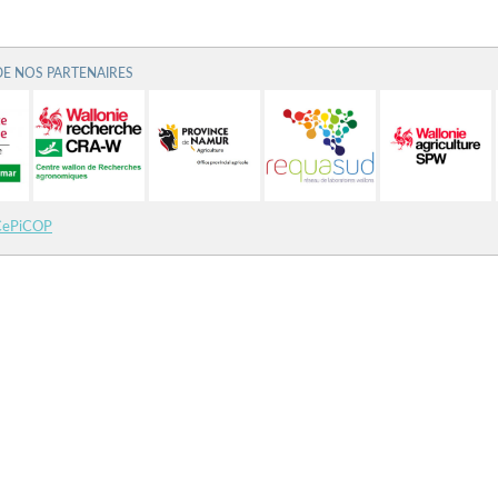
DE NOS PARTENAIRES
CePiCOP
©
CRA-W
2021
Nous
contacter