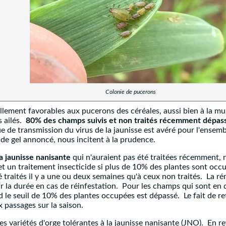
Colonie de pucerons
lement favorables aux pucerons des céréales, aussi bien à la mul
 ailés.
80% des champs suivis et non traités récemment dépass
ue de transmission du virus de la jaunisse est avéré pour l'ensemb
 de gel annoncé, nous incitent à la prudence.
la jaunisse nanisante
qui n'auraient pas été traitées récemment, n
t un traitement insecticide si plus de 10% des plantes sont occ
 traités il y a une ou deux semaines qu'à ceux non traités. La r
 la durée en cas de réinfestation. Pour les champs qui sont en des
 le seuil de 10% des plantes occupées est dépassé. Le fait de r
 passages sur la saison.
r les variétés d'orge tolérantes à la jaunisse nanisante (JNO). En 