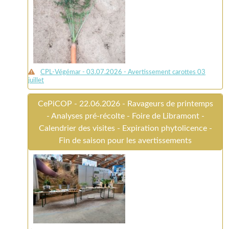
CPL-Végémar - 03.07.2026 - Avertissement carottes 03
juillet
CePiCOP - 22.06.2026 - Ravageurs de printemps
- Analyses pré-récolte - Foire de Libramont -
Calendrier des visites - Expiration phytolicence -
Fin de saison pour les avertissements