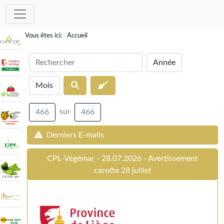
Accueil
sur
466
466
Derniers E-mails
CPL-Végémar - 28.07.2026 - Avertissement
carotte 28 juillet