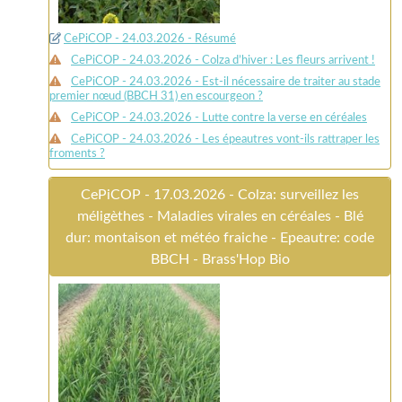
CePiCOP - 24.03.2026 - Résumé
CePiCOP - 24.03.2026 - Colza d’hiver : Les fleurs arrivent !
CePiCOP - 24.03.2026 - Est-il nécessaire de traiter au stade
premier nœud (BBCH 31) en escourgeon ?
CePiCOP - 24.03.2026 - Lutte contre la verse en céréales
CePiCOP - 24.03.2026 - Les épeautres vont-ils rattraper les
froments ?
CePiCOP - 17.03.2026 - Colza: surveillez les
méligèthes - Maladies virales en céréales - Blé
dur: montaison et météo fraiche - Epeautre: code
BBCH - Brass'Hop Bio